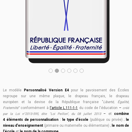
Le modèle
Personnalisé Version E4
pour le pavoisement des Écoles
regroupe sur une même plaque, le drapeau français, le drapeau
européen et la devise de la République française "
Liberté, Égalité,
Fraternité"
conformément à
l'article L.111-1-1
du co
de de l'éducation
–
créé
–
et
combine
par la Loi n°2013-595, dite "Loi Peillon", du 08 juillet 2013
4 éléments de personnalisation
:
l
e type d'école
(publique ou privée) ;
le
niveau d'enseignement
(primaire ou maternelle ou élémentaire) ;
le nom de
l'école
et
le nom de la commune.