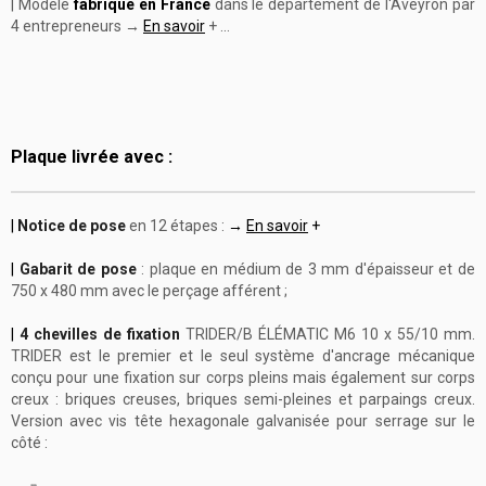
| Modèle
fabriqué en France
dans le département de l'Aveyron par
4 entrepreneurs →
En savoir
+ ...
Plaque livrée avec :
|
Notice de pose
en 12 étapes :
→
En savoir
+
|
Gabarit de pose
: plaque en médium de 3 mm d'épaisseur et de
750 x 480 mm avec le perçage afférent ;
|
4 chevilles de fixation
TRIDER/B ÉLÉMATIC M6 10 x 55/10 mm.
TRIDER est le premier et le seul système d'ancrage mécanique
conçu pour une fixation sur corps pleins mais également sur corps
creux : briques creuses, briques semi-pleines et parpaings creux.
Version avec vis tête hexagonale galvanisée pour serrage sur le
côté :