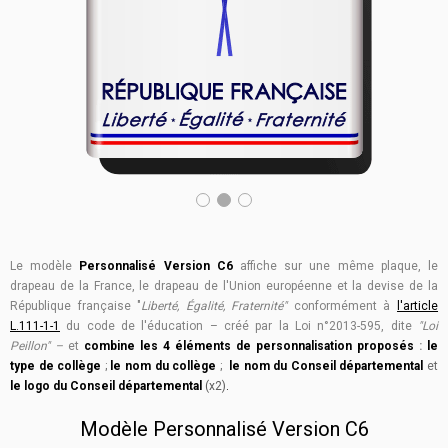
Le modèle
Personnalisé Version C6
affiche sur une même plaque, le
drapeau de la France, le drapeau de l'Union européenne et la devise de la
République française "
Liberté, Égalité, Fraternité"
conformément à
l'article
L.111-1-1
du co
de de l'éducation – créé par la Loi n°2013-595,
dite
"Loi
Peillon" –
et
combine
les
4 éléments de personnalisation proposés
:
le
ty
pe de collège
;
le nom du collège
;
le nom du Conseil départemental
et
le logo du Conseil départemental
(x2)
.
Modèle Personnalisé Version C6